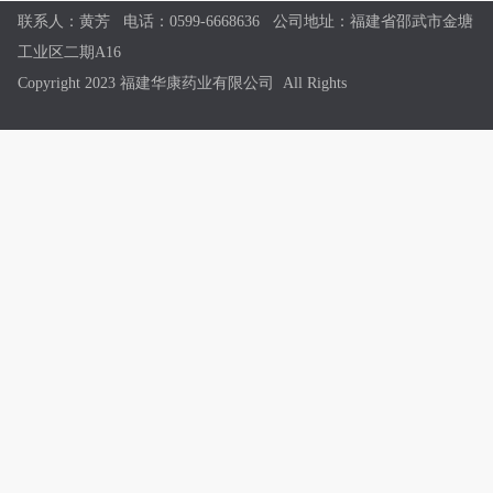
现已完成全部检查工作，现场检查报告结
联系人：黄芳 电话：0599-6668636 公司地址：福建省邵武市金塘
论为：通过。这意味着华康药业已经完成
工业区二期A16
由化工厂向药企的转型升级...
Copyright 2023
福建华康药业有限公司
All Rights