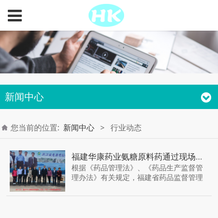
新闻中心
您当前的位置:
新闻中心
>
行业动态
福建华康药业氨糖原料药通过现场注册核查和GMP检查 正式转型为药企
根据《药品管理法》、《药品生产监督管
理办法》有关规定，福建省药品监督管理
局于6月20日至23日对福建华康药业有限
公司(以下简称“华康药业”)申报的盐酸氨基
葡萄糖原料药(以下简称“氨糖原料药”)进行
了现场注册核查和GMP符合性合并检查，