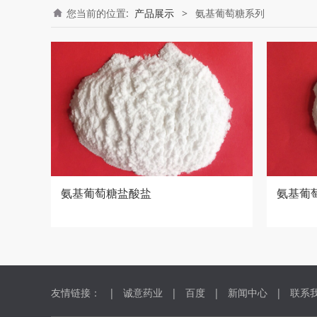
您当前的位置:
产品展示
>
氨基葡萄糖系列
氨基葡萄糖盐酸盐
氨基葡
友情链接： |
诚意药业
|
百度
|
新闻中心
|
联系